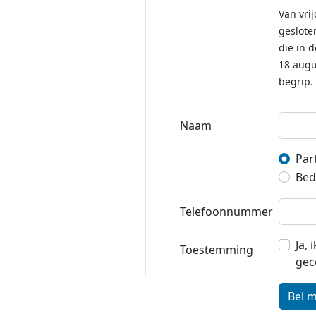
Van vrij
geslote
die in 
18 augu
begrip.
Naam
Part
Bedr
Telefoonnummer
Ja,
Toestemming
gec