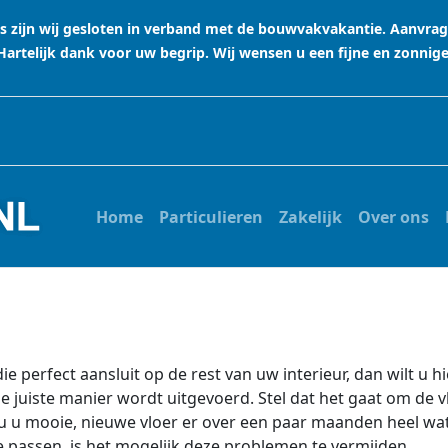
stus zijn wij gesloten in verband met de bouwvakvakantie. Aanvr
rtelijk dank voor uw begrip. Wij wensen u een fijne en zonnig
Home
Particulieren
Zakelijk
Over ons
 perfect aansluit op de rest van uw interieur, dan wilt u hi
 de juiste manier wordt uitgevoerd. Stel dat het gaat om de 
zou u mooie, nieuwe vloer er over een paar maanden heel wa
te passen, is het mogelijk deze problemen te vermijden.