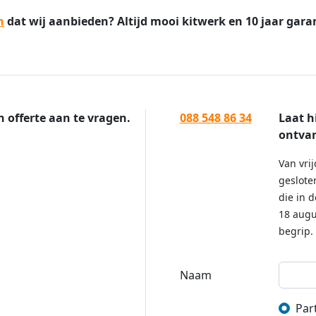
n
dat wij aanbieden? Altijd mooi kitwerk en 10 jaar garan
n offerte aan te vragen.
088 548 86 34
Laat h
ontvan
Van vrij
geslote
die in 
18 augu
begrip.
Naam
Part