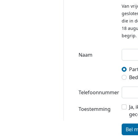
Van vrij
geslote
die in 
18 augu
begrip.
Naam
Part
Bedr
Telefoonnummer
Ja,
Toestemming
gec