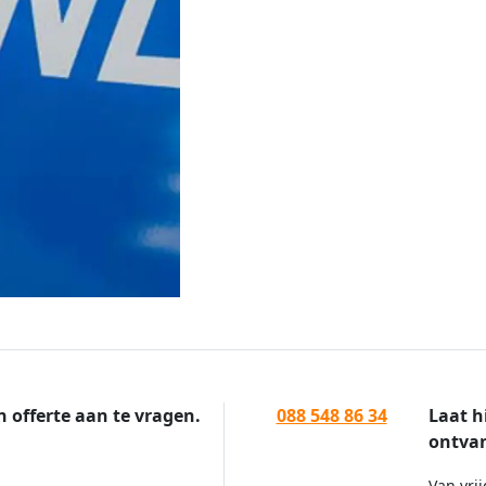
n offerte aan te vragen.
088 548 86 34
Laat h
ontvan
Van vrij