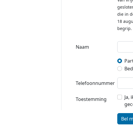
geslote
die in 
18 augu
begrip.
Naam
Part
Bedr
Telefoonnummer
Ja,
Toestemming
gec