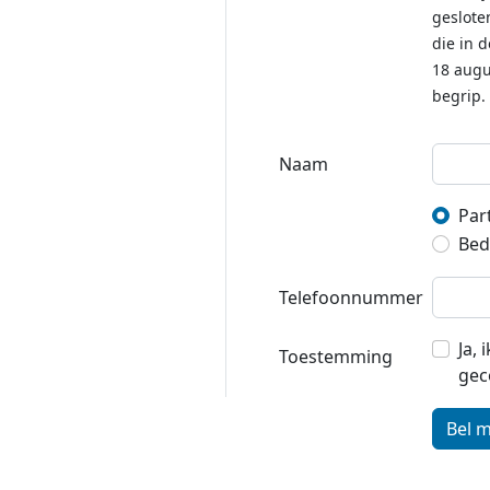
geslote
die in 
18 augu
begrip.
Naam
Part
Bedr
Telefoonnummer
Ja,
Toestemming
gec